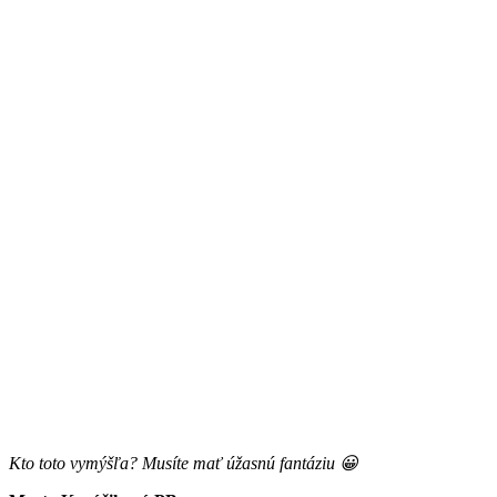
Kto toto vymýšľa? Musíte mať úžasnú fantáziu 😀