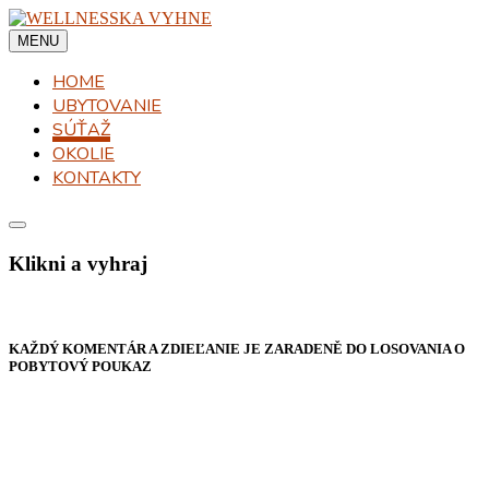
Skip
to
MENU
content
HOME
UBYTOVANIE
SÚŤAŽ
OKOLIE
KONTAKTY
Klikni a vyhraj
KAŽDÝ KOMENTÁR A ZDIEĽANIE JE ZARADENĚ DO LOSOVANIA O
POBYTOVÝ POUKAZ