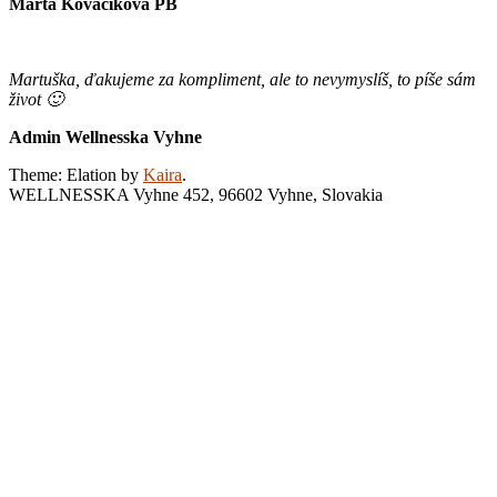
Marta Kováčiková PB
Martuška, ďakujeme za kompliment, ale to nevymyslíš, to píše sám
život 🙂
Admin Wellnesska Vyhne
Theme: Elation by
Kaira
.
WELLNESSKA Vyhne 452, 96602 Vyhne, Slovakia